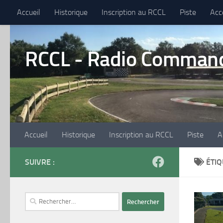
Accueil
Historique
Inscription au RCCL
Piste
Acc
Skip to content
RCCL - Radio Command
Accueil
Historique
Inscription au RCCL
Piste
A
SUIVRE :
ÉTIQ
Rechercher :