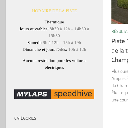
HORAIRE DE LA PISTE
Thermique
Jours ouvrables:
8h30 à 12h – 14h30 à
RÉSULTA
19h30
Piste 
Samedi:
9h à 12h – 15h à 19h
de la
Dimanche et jours fériés:
10h à 12h
Champ
Aucune restriction pour les voitures
éléctriques
Plusieur
Ampuis à
du Champ
Électriq
une cours
CATÉGORIES