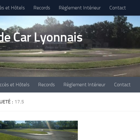
ès et Hôtels
Records
Règlement Intérieur
Contact
e Car Lyonnais
ccès et Hôtels
Records
Règlement Intérieur
Contact
UETÉ :
17.5