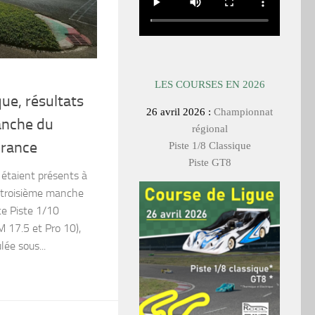
LES COURSES EN 2026
que, résultats
26 avril 2026 :
Championnat
anche du
régional
France
Piste 1/8 Classique
Piste GT8
 étaient présents à
a troisième manche
e Piste 1/10
M 17.5 et Pro 10),
lée sous...