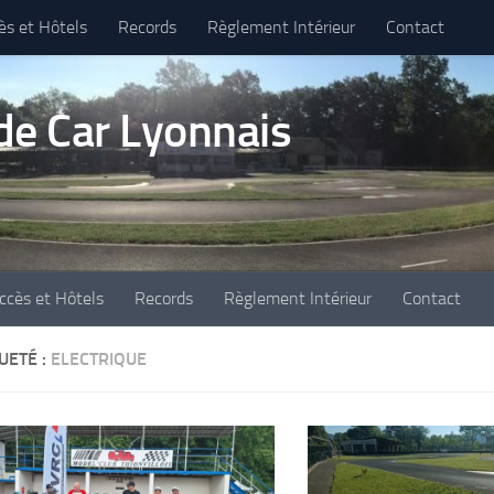
ès et Hôtels
Records
Règlement Intérieur
Contact
e Car Lyonnais
ccès et Hôtels
Records
Règlement Intérieur
Contact
UETÉ :
ELECTRIQUE