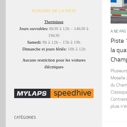
HORAIRE DE LA PISTE
Thermique
Jours ouvrables:
8h30 à 12h – 14h30 à
A NE PAS
19h30
Piste 
Samedi:
9h à 12h – 15h à 19h
la qu
Dimanche et jours fériés:
10h à 12h
Champ
Aucune restriction pour les voitures
éléctriques
Plusieur
Moselle 
du Champ
Classique
Contrair
pluie n’e
CATÉGORIES