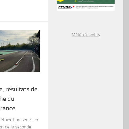
Météo à Lentilly
e, résultats de
he du
France
 étaient présents en
on de la seconde