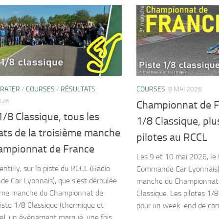
 RATER
/
COURSES
/
RÉSULTATS
COURSES
8 MAI 2026
026
Championnat de F
1/8 Classique, tous les
1/8 Classique, plu
ats de la troisième manche
pilotes au RCCL
ampionnat de France
Les 9 et 10 mai 2026, le
entilly, sur la piste du RCCL (Radio
Commande Car Lyonnais)
 Car Lyonnais), que s’est déroulée
manche du Championnat 
sième manche du Championnat de
Classique. Les pilotes 1/
iste 1/8 Classique (thermique et
pour un week-end de comp
ue), un évènement marqué, une fois