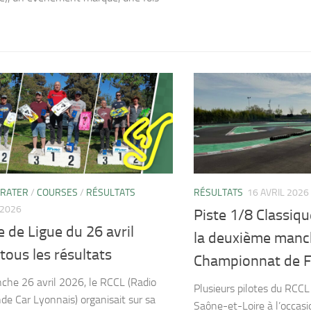
 RATER
/
COURSES
/
RÉSULTATS
RÉSULTATS
16 AVRIL 2026
 2026
Piste 1/8 Classiqu
 de Ligue du 26 avril
la deuxième manc
tous les résultats
Championnat de 
che 26 avril 2026, le RCCL (Radio
Plusieurs pilotes du RCCL
 Car Lyonnais) organisait sur sa
Saône-et-Loire à l’occasi