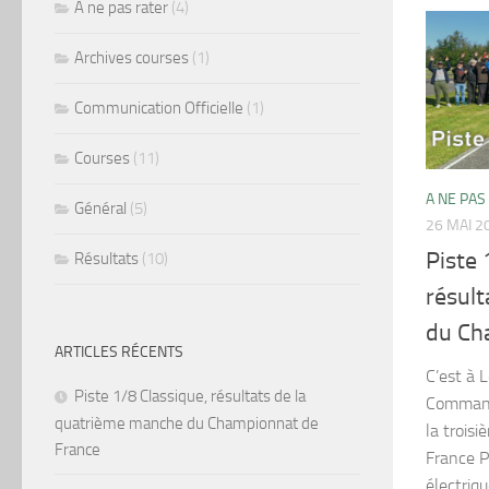
A ne pas rater
(4)
Archives courses
(1)
Communication Officielle
(1)
Courses
(11)
A NE PAS
Général
(5)
26 MAI 2
Piste 
Résultats
(10)
résult
du Ch
ARTICLES RÉCENTS
C’est à L
Piste 1/8 Classique, résultats de la
Commande
quatrième manche du Championnat de
la troi
France
France P
électriq