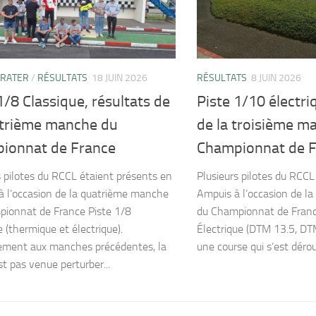
 RATER
/
RÉSULTATS
18 JUIN 2026
RÉSULTATS
8 JUIN 2026
1/8 Classique, résultats de
Piste 1/10 électri
atrième manche du
de la troisième m
ionnat de France
Championnat de 
s pilotes du RCCL étaient présents en
Plusieurs pilotes du RCCL
à l’occasion de la quatrième manche
Ampuis à l’occasion de l
ionnat de France Piste 1/8
du Championnat de Franc
 (thermique et électrique).
Électrique (DTM 13.5, DT
ement aux manches précédentes, la
une course qui s’est dérou
st pas venue perturber...