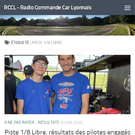
RCCL - Radio Commande Car Lyonnais
Skip to content
ÉTIQUETÉ :
PISTE 1/8 LIBRE
A NE PAS RATER
/
RÉSULTATS
8 JUIN 2026
Piste 1/8 Libre, résultats des pilotes engagés